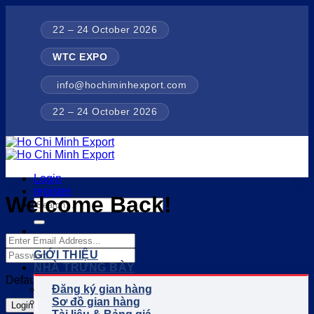
Chuyển
đến
22 – 24 October 2026
nội
dung
WTC EXPO
info@hochiminhexport.com
22 – 24 October 2026
Login
register
Welcome Back!
GIỚI THIỆU
NHÀ TRƯNG BÀY
Default password for new users is HoChiMinhExport@2024
Đăng ký gian hàng
Sơ đồ gian hàng
Login