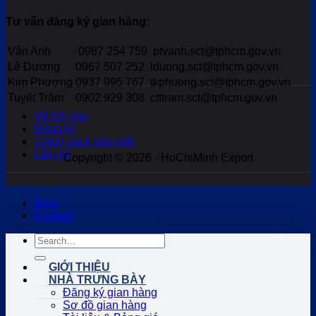
Tư vấn đăng ký gian hàng:
Vân Anh
0987 254 759
ptvanh.sct@tphcm.gov.vn
Lê Dương
0967 507 252
lduong.sct@tphcm.gov.vn
Kim Phượng
0937 995 767
tkphuong.sct@tphcm.gov.vn
Tuyết Trâm
0902 929 308
ctttram.sct@tphcm.gov.vn
Về hội chợ
Đăng ký
Chính sách bảo mật
Liên hệ
Copyright © 2026 - HoChiMinh Export
Blog
Contact
GIỚI THIỆU
NHÀ TRƯNG BÀY
Đăng ký gian hàng
Sơ đồ gian hàng