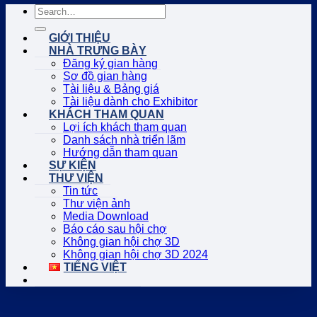
GIỚI THIỆU
NHÀ TRƯNG BÀY
Đăng ký gian hàng
Sơ đồ gian hàng
Tài liệu & Bảng giá
Tài liệu dành cho Exhibitor
KHÁCH THAM QUAN
Lợi ích khách tham quan
Danh sách nhà triển lãm
Hướng dẫn tham quan
SỰ KIỆN
THƯ VIỆN
Tin tức
Thư viện ảnh
Media Download
Báo cáo sau hội chợ
Không gian hội chợ 3D
Không gian hội chợ 3D 2024
TIẾNG VIỆT