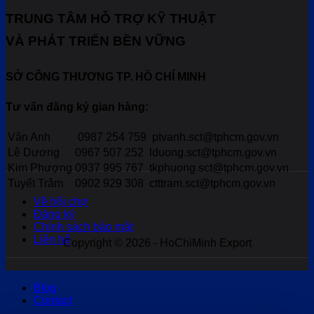
TRUNG TÂM HỖ TRỢ KỸ THUẬT
VÀ PHÁT TRIỂN BỀN VỮNG
SỞ CÔNG THƯƠNG TP. HỒ CHÍ MINH
Tư vấn đăng ký gian hàng:
Vân Anh
0987 254 759
ptvanh.sct@tphcm.gov.vn
Lê Dương
0967 507 252
lduong.sct@tphcm.gov.vn
Kim Phượng
0937 995 767
tkphuong.sct@tphcm.gov.vn
Tuyết Trâm
0902 929 308
ctttram.sct@tphcm.gov.vn
Về hội chợ
Đăng ký
Chính sách bảo mật
Liên hệ
Copyright © 2026 - HoChiMinh Export
Blog
Contact