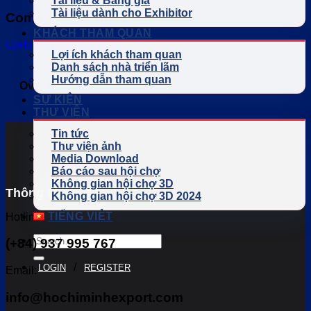
Tài liệu & Bảng giá
Tài liệu dành cho Exhibitor
Company Information:
KHÁCH THAM QUAN
Update Exhibitor Profile
Lợi ích khách tham quan
Danh sách nhà triển lãm
Hướng dẫn tham quan
Over due
SỰ KIỆN
THƯ VIỆN
Tin tức
Thư viện ảnh
Media Download
Báo cáo sau hội chợ
Không gian hội chợ 3D
Thông tin liên hệ
Không gian hội chợ 3D 2024
TIẾNG VIỆT
Hotline:
(+84) 937 995 767
/
LOGIN
REGISTER
Email:
info@hochiminhexport.com