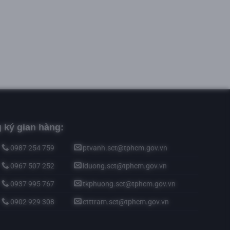
 ký gian hàng:
0987 254 759
ptvanh.sct@tphcm.gov.vn
0967 507 252
lduong.sct@tphcm.gov.vn
0937 995 767
tkphuong.sct@tphcm.gov.vn
0902 929 308
ctttram.sct@tphcm.gov.vn