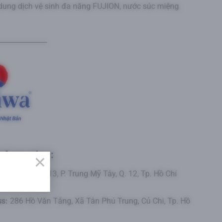
 dung dịch vệ sinh đa năng FUJION, nước súc miệng
nformation:
×
rung Mỹ Tây 13, P. Trung Mỹ Tây, Q. 12, Tp. Hồ Chí
ss:
286 Hồ Văn Tắng, Xã Tân Phú Trung, Củ Chi, Tp. Hồ