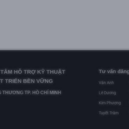
Tư vấn đăng
TÂM HỖ TRỢ KỸ THUẬT
T TRIỂN BỀN VỮNG
Vân Anh
 THƯƠNG TP. HỒ CHÍ MINH
Lê Dương
Kim Phượng
Tuyết Trâm