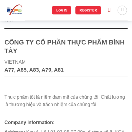
Chuyển
đến
LOGIN
REGISTER
Exhibitor list
/
CÔNG TY CỔ PHẦN THỰC PHẨM BÌNH
nội
TÂY
dung
CÔNG TY CỔ PHẦN THỰC PHẨM BÌNH
TÂY
VIETNAM
A77, A85, A83, A79, A81
Thực phẩm tốt là niềm đam mê của chúng tôi. Chất lượng
là thương hiệu và trách nhiệm của chúng tôi.
Company Information: