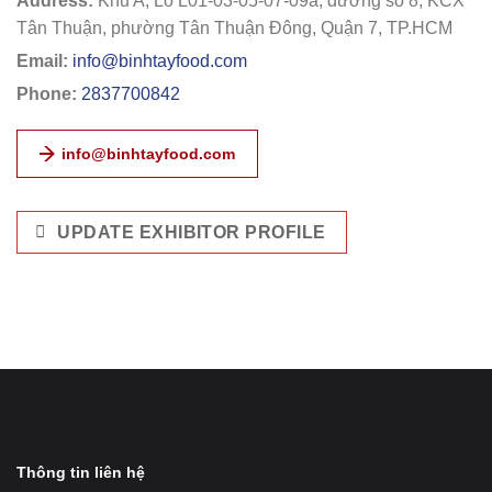
Address:
Khu A, Lô L01-03-05-07-09a, đường số 8, KCX
Tân Thuận, phường Tân Thuận Đông, Quận 7, TP.HCM
Email:
info@binhtayfood.com
Phone:
2837700842
info@binhtayfood.com
UPDATE EXHIBITOR PROFILE
Thông tin liên hệ