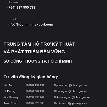
Hotline:
(+84) 937 995 767
Email:
info@hochiminhexport.com
TRUNG TÂM HỖ TRỢ KỸ THUẬT
VÀ PHÁT TRIỂN BỀN VỮNG
SỞ CÔNG THƯƠNG TP. HỒ CHÍ MINH
Tư vấn đăng ký gian hàng:
Vân Anh
0987 254 759
ptvanh.sct@tphcm.gov.vn
Lê Dương
0967 507 252
lduong.sct@tphcm.gov.vn
Kim Phượng
0937 995 767
tkphuong.sct@tphcm.gov.vn
Tuyết Trâm
0902 929 308
ctttram.sct@tphcm.gov.vn