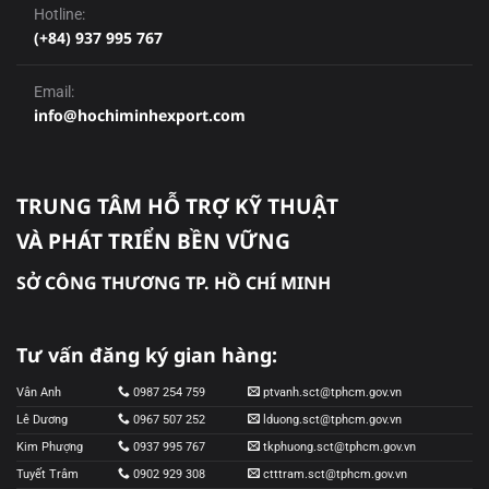
Hotline:
(+84) 937 995 767
Email:
info@hochiminhexport.com
TRUNG TÂM HỖ TRỢ KỸ THUẬT
VÀ PHÁT TRIỂN BỀN VỮNG
SỞ CÔNG THƯƠNG TP. HỒ CHÍ MINH
Tư vấn đăng ký gian hàng:
Vân Anh
0987 254 759
ptvanh.sct@tphcm.gov.vn
Lê Dương
0967 507 252
lduong.sct@tphcm.gov.vn
Kim Phượng
0937 995 767
tkphuong.sct@tphcm.gov.vn
Tuyết Trâm
0902 929 308
ctttram.sct@tphcm.gov.vn