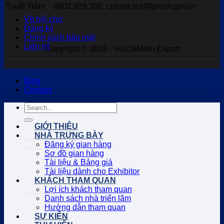
Tuyết Trâm
0902 929 308
ctttram.sct@tphcm.gov.vn
Về hội chợ
Đăng ký
Chính sách bảo mật
Liên hệ
Copyright © 2026 - HoChiMinh Export
Blog
Contact
GIỚI THIỆU
NHÀ TRƯNG BÀY
Đăng ký gian hàng
Sơ đồ gian hàng
Tài liệu & Bảng giá
Tài liệu dành cho Exhibitor
KHÁCH THAM QUAN
Lợi ích khách tham quan
Danh sách nhà triển lãm
Hướng dẫn tham quan
SỰ KIỆN