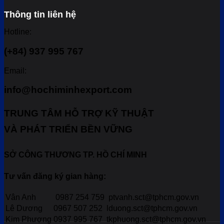
Thông tin liên hệ
Hotline:
(+84) 937 995 767
Email:
info@hochiminhexport.com
TRUNG TÂM HỖ TRỢ KỸ THUẬT
VÀ PHÁT TRIỂN BỀN VỮNG
SỞ CÔNG THƯƠNG TP. HỒ CHÍ MINH
Tư vấn đăng ký gian hàng:
Vân Anh
0987 254 759
ptvanh.sct@tphcm.gov.vn
Lê Dương
0967 507 252
lduong.sct@tphcm.gov.vn
Kim Phượng
0937 995 767
tkphuong.sct@tphcm.gov.vn