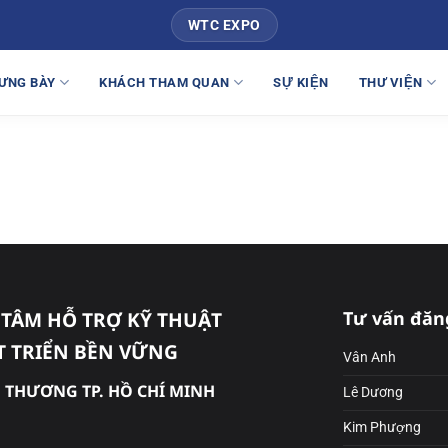
WTC EXPO
ƯNG BÀY
KHÁCH THAM QUAN
SỰ KIỆN
THƯ VIỆN
TÂM HỖ TRỢ KỸ THUẬT
Tư vấn đăn
T TRIỂN BỀN VỮNG
Vân Anh
 THƯƠNG TP. HỒ CHÍ MINH
Lê Dương
Kim Phượng