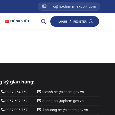
info@hochiminhexport.com
TIẾNG VIỆT
/
LOGIN
REGISTER
g ký gian hàng:
0987 254 759
ptvanh.sct@tphcm.gov.vn
0967 507 252
lduong.sct@tphcm.gov.vn
0937 995 767
tkphuong.sct@tphcm.gov.vn