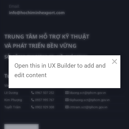
Email:
info@hochiminhexport.com
TRUNG TÂM HỖ TRỢ KỸ THUẬT
VÀ PHÁT TRIỂN BỀN VỮNG
SỞ CÔNG THƯƠNG TP. HỒ CHÍ MINH
×
Open this in UX Builder to add and
edit content
Tư vấn đăng ký gian hàng:
Vân Anh
0987 254 759
ptvanh.sct@tphcm.gov.vn
Lê Dương
0967 507 252
lduong.sct@tphcm.gov.vn
Kim Phượng
0937 995 767
tkphuong.sct@tphcm.gov.vn
Tuyết Trâm
0902 929 308
ctttram.sct@tphcm.gov.vn