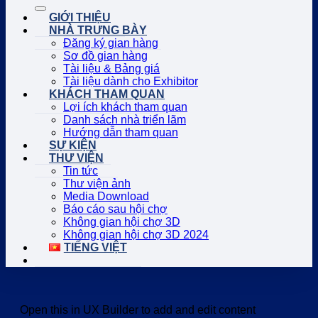
GIỚI THIỆU
NHÀ TRƯNG BÀY
Đăng ký gian hàng
Sơ đồ gian hàng
Tài liệu & Bảng giá
Tài liệu dành cho Exhibitor
KHÁCH THAM QUAN
Lợi ích khách tham quan
Danh sách nhà triển lãm
Hướng dẫn tham quan
SỰ KIỆN
THƯ VIỆN
Tin tức
Thư viện ảnh
Media Download
Báo cáo sau hội chợ
Không gian hội chợ 3D
Không gian hội chợ 3D 2024
TIẾNG VIỆT
Open this in UX Builder to add and edit content