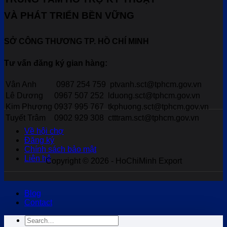
VÀ PHÁT TRIỂN BỀN VỮNG
SỞ CÔNG THƯƠNG TP. HỒ CHÍ MINH
Tư vấn đăng ký gian hàng:
Vân Anh
0987 254 759
ptvanh.sct@tphcm.gov.vn
Lê Dương
0967 507 252
lduong.sct@tphcm.gov.vn
Kim Phượng
0937 995 767
tkphuong.sct@tphcm.gov.vn
Tuyết Trâm
0902 929 308
ctttram.sct@tphcm.gov.vn
Về hội chợ
Đăng ký
Chính sách bảo mật
Liên hệ
Copyright © 2026 - HoChiMinh Export
Blog
Contact