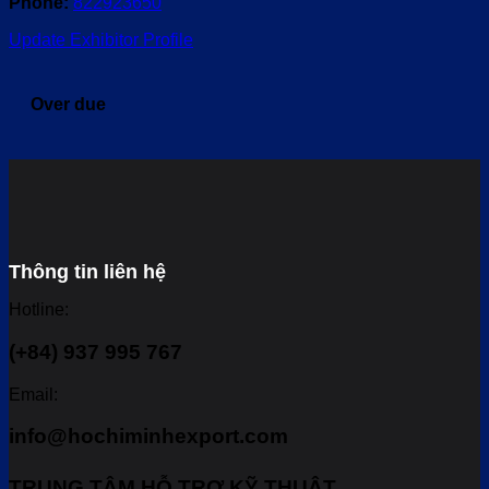
Phone:
822923650
Update Exhibitor Profile
Over due
Thông tin liên hệ
Hotline:
(+84) 937 995 767
Email:
info@hochiminhexport.com
TRUNG TÂM HỖ TRỢ KỸ THUẬT