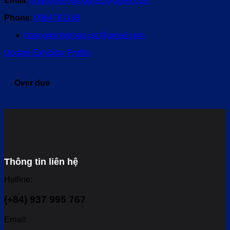
Email:
hoangminhgroup.jsc@gmail.com
Phone:
0964781188
hoangminhgroup.jsc@gmail.com
Update Exhibitor Profile
Over due
Thông tin liên hệ
Hotline:
(+84) 937 995 767
Email: