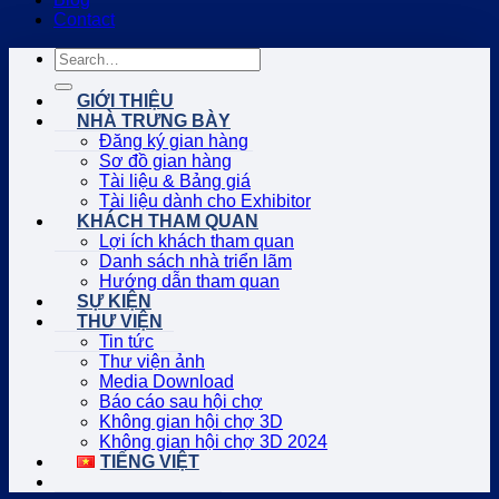
Contact
GIỚI THIỆU
NHÀ TRƯNG BÀY
Đăng ký gian hàng
Sơ đồ gian hàng
Tài liệu & Bảng giá
Tài liệu dành cho Exhibitor
KHÁCH THAM QUAN
Lợi ích khách tham quan
Danh sách nhà triển lãm
Hướng dẫn tham quan
SỰ KIỆN
THƯ VIỆN
Tin tức
Thư viện ảnh
Media Download
Báo cáo sau hội chợ
Không gian hội chợ 3D
Không gian hội chợ 3D 2024
TIẾNG VIỆT