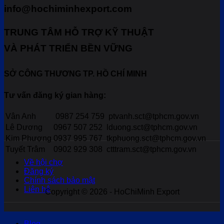
info@hochiminhexport.com
TRUNG TÂM HỖ TRỢ KỸ THUẬT
VÀ PHÁT TRIỂN BỀN VỮNG
SỞ CÔNG THƯƠNG TP. HỒ CHÍ MINH
Tư vấn đăng ký gian hàng:
Vân Anh
0987 254 759
ptvanh.sct@tphcm.gov.vn
Lê Dương
0967 507 252
lduong.sct@tphcm.gov.vn
Kim Phượng
0937 995 767
tkphuong.sct@tphcm.gov.vn
Tuyết Trâm
0902 929 308
ctttram.sct@tphcm.gov.vn
Về hội chợ
Đăng ký
Chính sách bảo mật
Liên hệ
Copyright © 2026 - HoChiMinh Export
Blog