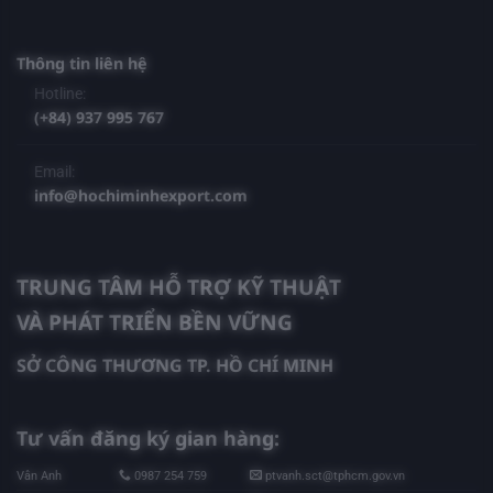
Thông tin liên hệ
Hotline:
(+84) 937 995 767
Email:
info@hochiminhexport.com
TRUNG TÂM HỖ TRỢ KỸ THUẬT
VÀ PHÁT TRIỂN BỀN VỮNG
SỞ CÔNG THƯƠNG TP. HỒ CHÍ MINH
Tư vấn đăng ký gian hàng:
Vân Anh
0987 254 759
ptvanh.sct@tphcm.gov.vn