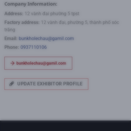
Company Information:
Address:
12 vành đai phường 5 tpst
Factory address:
12 vành đai, phường 5, thành phố sóc
trăng
Email:
bunkholechau@gamil.com
Phone:
0937110106
bunkholechau@gamil.com
UPDATE EXHIBITOR PROFILE