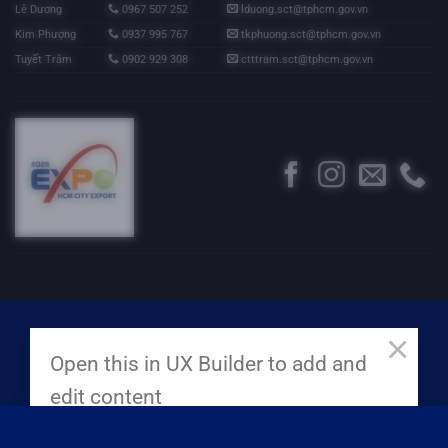
Lê Dương
0967 507 252
lduong.sct@tphcm.gov.vn
Kim Phượng
0937 995 767
tkphuong.sct@tphcm.gov.vn
Tuyết Trâm
0902 929 308
ctttram.sct@tphcm.gov.vn
×
Open this in UX Builder to add and
edit content